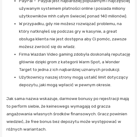
PayPal – Paypal jest najbardziej popularnym i najczęściej
używanym systemem płatności online i posiada miliony
użytkowników mhh całym świecie( ponad 140 milionów).
W przypadku, gdy nie możesz rozwiązać problemu, na
który natknąłeś się podczas gry w kasynie, a great
obsługa klienta nie jest dostępna aby Ci pomóc, zawsze
możesz zwrócić się do władz.
Firma Wazdan Video gaming zdobyła doskonałą reputację
głównie dzięki grom z kategorii Warm Spot, a Wonder
Target to jedna z ich najbardziej uznanych produkcji.
Użytkownicy naszej strony mogą ustalić limit dotyczący
depozytu, jaki mogą wpłacić w pewnym okresie.
Jak sama nazwa wskazuje, darmowe bonusy po rejestracji mają
to perform siebie, że keineswegs wymagają od gracza
angażowania własnych środków finansowych. Gracz powinien
wiedzieć, że free bonus bez depozytu może występować w
różnych wariantach.