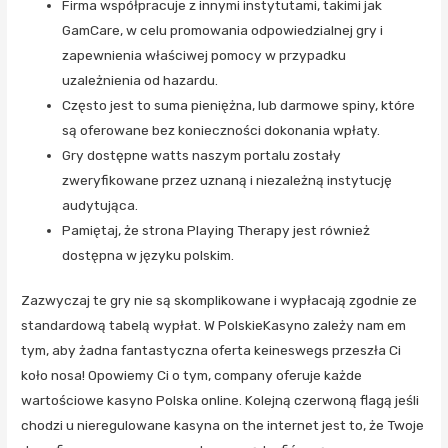
Firma współpracuje z innymi instytutami, takimi jak
GamCare, w celu promowania odpowiedzialnej gry i
zapewnienia właściwej pomocy w przypadku
uzależnienia od hazardu.
Często jest to suma pieniężna, lub darmowe spiny, które
są oferowane bez konieczności dokonania wpłaty.
Gry dostępne watts naszym portalu zostały
zweryfikowane przez uznaną i niezależną instytucję
audytująca.
Pamiętaj, że strona Playing Therapy jest również
dostępna w języku polskim.
Zazwyczaj te gry nie są skomplikowane i wypłacają zgodnie ze
standardową tabelą wypłat. W PolskieKasyno zależy nam em
tym, aby żadna fantastyczna oferta keineswegs przeszła Ci
koło nosa! Opowiemy Ci o tym, company oferuje każde
wartościowe kasyno Polska online. Kolejną czerwoną flagą jeśli
chodzi u nieregulowane kasyna on the internet jest to, że Twoje