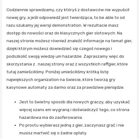
Codziennie sprawdzamy, czy któryś z dostawców nie wypuścił
nowej gry, a jeśli odpowiedź jest twierdząca, to be able to od
razu szukamy jej wersji demonstration. W rezultacie masz
dostęp do nowości oraz do klasycznych gier slotowych. Na
naszej stronie możesz również znaleźć informacje na temat gier,
dzięki którym możesz dowiedzieć się czegoś nowego i
podszkolić swoją wiedzę um hazardzie. Zapraszamy więc do
skorzystania z . naszej strony oraz z wszystkich raffgier, które
tutaj zamieściliśmy. Poniżej umieściliśmy krótką listę
największych organization na świecie, które tworzą gry
kasynowe automaty za darmo oraz za prawdziwe pieniądze.
Jest to świetny sposób dla nowych graczy, aby uzyskać
więcej szans em wygraną i doświadczyć tego, co strona
hazardowa ma do zaoferowania.
Po prostu wybierasz jedną z gier, zaczynasz grać i nie
musisz martwić się o żadne opłaty.