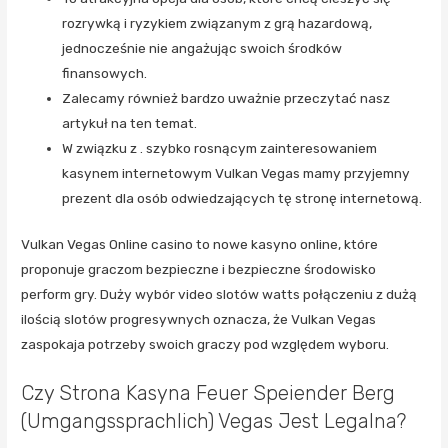
rozrywką i ryzykiem związanym z grą hazardową,
jednocześnie nie angażując swoich środków
finansowych.
Zalecamy również bardzo uważnie przeczytać nasz
artykuł na ten temat.
W związku z . szybko rosnącym zainteresowaniem
kasynem internetowym Vulkan Vegas mamy przyjemny
prezent dla osób odwiedzających tę stronę internetową.
Vulkan Vegas Online casino to nowe kasyno online, które
proponuje graczom bezpieczne i bezpieczne środowisko
perform gry. Duży wybór video slotów watts połączeniu z dużą
ilością slotów progresywnych oznacza, że Vulkan Vegas
zaspokaja potrzeby swoich graczy pod względem wyboru.
Czy Strona Kasyna Feuer Speiender Berg
(umgangssprachlich) Vegas Jest Legalna?