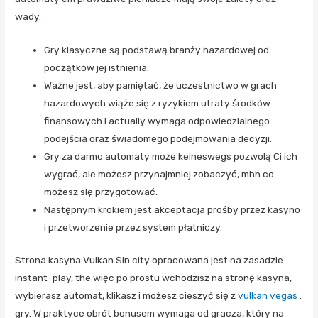
wady.
Gry klasyczne są podstawą branży hazardowej od
początków jej istnienia.
Ważne jest, aby pamiętać, że uczestnictwo w grach
hazardowych wiąże się z ryzykiem utraty środków
finansowych i actually wymaga odpowiedzialnego
podejścia oraz świadomego podejmowania decyzji.
Gry za darmo automaty może keineswegs pozwolą Ci ich
wygrać, ale możesz przynajmniej zobaczyć, mhh co
możesz się przygotować.
Następnym krokiem jest akceptacja prośby przez kasyno
i przetworzenie przez system płatniczy.
Strona kasyna Vulkan Sin city opracowana jest na zasadzie
instant-play, the więc po prostu wchodzisz na stronę kasyna,
wybierasz automat, klikasz i możesz cieszyć się z
vulkan vegas
.
gry. W praktyce obrót bonusem wymaga od gracza, który na