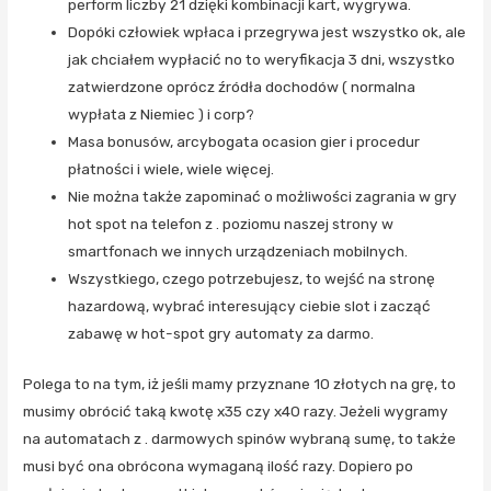
perform liczby 21 dzięki kombinacji kart, wygrywa.
Dopóki człowiek wpłaca i przegrywa jest wszystko ok, ale
jak chciałem wypłacić no to weryfikacja 3 dni, wszystko
zatwierdzone oprócz źródła dochodów ( normalna
wypłata z Niemiec ) i corp?
Masa bonusów, arcybogata ocasion gier i procedur
płatności i wiele, wiele więcej.
Nie można także zapominać o możliwości zagrania w gry
hot spot na telefon z . poziomu naszej strony w
smartfonach we innych urządzeniach mobilnych.
Wszystkiego, czego potrzebujesz, to wejść na stronę
hazardową, wybrać interesujący ciebie slot i zacząć
zabawę w hot-spot gry automaty za darmo.
Polega to na tym, iż jeśli mamy przyznane 10 złotych na grę, to
musimy obrócić taką kwotę x35 czy x40 razy. Jeżeli wygramy
na automatach z . darmowych spinów wybraną sumę, to także
musi być ona obrócona wymaganą ilość razy. Dopiero po