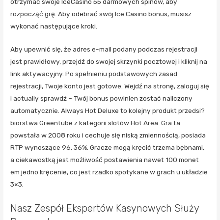
otrzymać swoje IceCasino 55 darmowych spinów, aby
rozpocząć grę. Aby odebrać swój Ice Casino bonus, musisz
wykonać następujące kroki.
Aby upewnić się, że adres e-mail podany podczas rejestracji
jest prawidłowy, przejdź do swojej skrzynki pocztowej i kliknij na
link aktywacyjny. Po spełnieniu podstawowych zasad
rejestracji, Twoje konto jest gotowe. Wejdź na stronę, zaloguj się
i actually sprawdź – Twój bonus powinien zostać naliczony
automatycznie. Always Hot Deluxe to kolejny produkt przedsi?
biorstwa Greentube z kategorii slotów Hot Area. Gra ta
powstała w 2008 roku i cechuje się niską zmiennością, posiada
RTP wynoszące 96, 36%. Gracze mogą kręcić trzema bębnami,
a ciekawostką jest możliwość postawienia nawet 100 monet
em jedno kręcenie, co jest rzadko spotykane w grach u układzie
3×3.
Nasz Zespół Ekspertów Kasynowych Służy