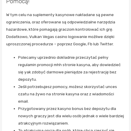
Pomocą!
W tym celu na suplementy kasynowe nakładane są pewne
ograniczenia, oraz oferowane są odpowiedzialne narzędzia
hazardowe, które pomagają graczom kontrolować ich grę.
Dodatkowo, Vulkan Vegas casino logowanie możliwe dzięki
uproszczonej procedurze – poprzez Google, Fb lub Twitter.
Polecamy uprzednio dokładnie przeczytać pełny
regulamin promocji mhh stronie kasyna, aby dowiedzieć
się yak zdobyć darmowe pieniądze za rejestrację bez
depozytu.
Jeśli potrzebujesz pomocy, możesz skorzystać unces
czatu na żywo na stronie kasyna oraz z wiadomości
email.
Przygotowany przez kasyno bonus bez depozytu dla
nowych graczy jest dla wielu osób jednak o wiele bardziej
atrakcyjnym rozwiązaniem.
To atrakcyjna opcja dla osób, które chcą cieszyć się