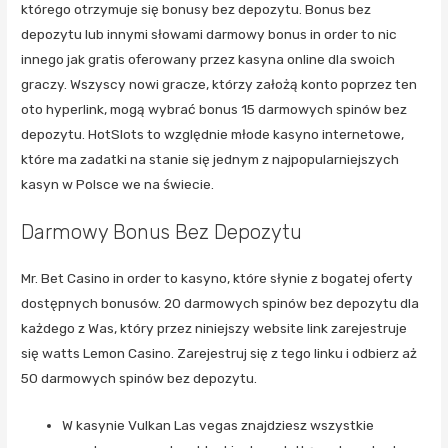
którego otrzymuje się bonusy bez depozytu. Bonus bez
depozytu lub innymi słowami darmowy bonus in order to nic
innego jak gratis oferowany przez kasyna online dla swoich
graczy. Wszyscy nowi gracze, którzy założą konto poprzez ten
oto hyperlink, mogą wybrać bonus 15 darmowych spinów bez
depozytu. HotSlots to względnie młode kasyno internetowe,
które ma zadatki na stanie się jednym z najpopularniejszych
kasyn w Polsce we na świecie.
Darmowy Bonus Bez Depozytu
Mr. Bet Casino in order to kasyno, które słynie z bogatej oferty
dostępnych bonusów. 20 darmowych spinów bez depozytu dla
każdego z Was, który przez niniejszy website link zarejestruje
się watts Lemon Casino. Zarejestruj się z tego linku i odbierz aż
50 darmowych spinów bez depozytu.
W kasynie Vulkan Las vegas znajdziesz wszystkie