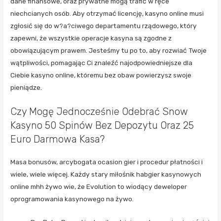
dane finansowe, oraz prywatne mogą trafić w ręce
niechcianych osób. Aby otrzymać licencję, kasyno online musi
zgłosić się do w?a?ciwego departamentu rządowego, który
zapewni, że wszystkie operacje kasyna są zgodne z
obowiązującym prawem. Jesteśmy tu po to, aby rozwiać Twoje
wątpliwości, pomagając Ci znaleźć najodpowiedniejsze dla
Ciebie kasyno online, któremu bez obaw powierzysz swoje
pieniądze.
Czy Mogę Jednocześnie Odebrać Snow
Kasyno 50 Spinów Bez Depozytu Oraz 25
Euro Darmowa Kasa?
Masa bonusów, arcybogata ocasion gier i procedur płatności i
wiele, wiele więcej. Każdy stary miłośnik habgier kasynowych
online mhh żywo wie, że Evolution to wiodący deweloper
oprogramowania kasynowego na żywo.