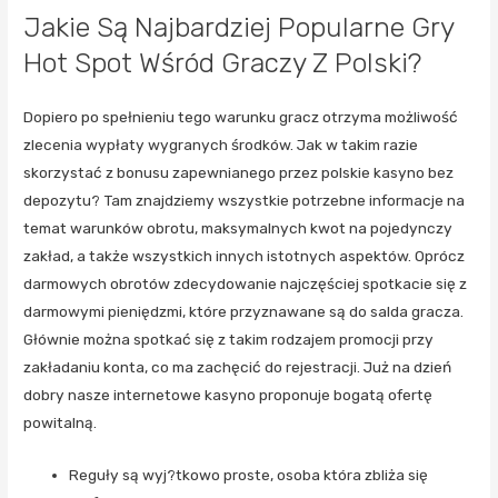
Jakie Są Najbardziej Popularne Gry
Hot Spot Wśród Graczy Z Polski?
Dopiero po spełnieniu tego warunku gracz otrzyma możliwość
zlecenia wypłaty wygranych środków. Jak w takim razie
skorzystać z bonusu zapewnianego przez polskie kasyno bez
depozytu? Tam znajdziemy wszystkie potrzebne informacje na
temat warunków obrotu, maksymalnych kwot na pojedynczy
zakład, a także wszystkich innych istotnych aspektów. Oprócz
darmowych obrotów zdecydowanie najczęściej spotkacie się z
darmowymi pieniędzmi, które przyznawane są do salda gracza.
Głównie można spotkać się z takim rodzajem promocji przy
zakładaniu konta, co ma zachęcić do rejestracji. Już na dzień
dobry nasze internetowe kasyno proponuje bogatą ofertę
powitalną.
Reguły są wyj?tkowo proste, osoba która zbliża się